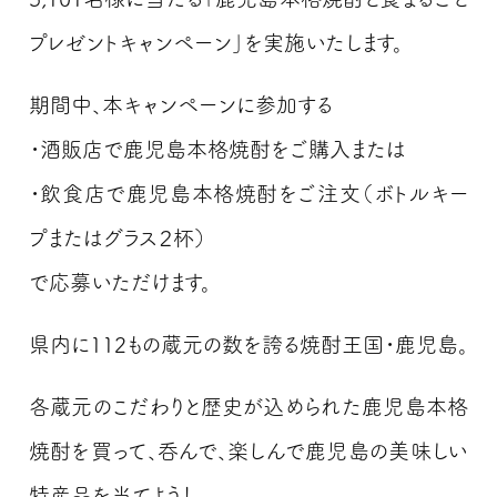
プレゼントキャンペーン」を実施いたします。
期間中、本キャンペーンに参加する
・
酒販店
で
鹿児島本格焼酎を
ご購入
または
・
飲食店
で
鹿児島本格焼酎を
ご注文
（
ボトルキー
プ
または
グラス２杯
）
で応募いただけます。
県内に112もの蔵元の数を誇る
焼酎王国・鹿児島。
各蔵元のこだわりと歴史が込められた
鹿児島本格
焼酎を
買って、呑んで、楽しんで
鹿児島の美味しい
特産品を当てよう！