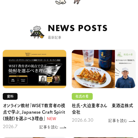
NEWS POSTS
最新記事
資料
杜氏の肴
オンライン教材「WSET教育者の視
杜氏・大迫重孝さん 東酒造株式
点で学ぶ、Japanese Craft Spirit
会社
(焼酎)を選ぶべき理由」
NEW
2026.6.30
記事を読む
2026.7
記事を読む