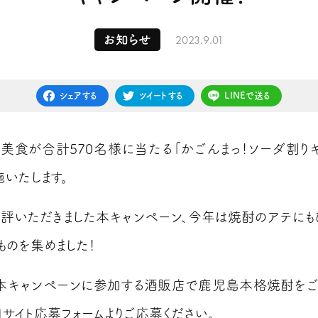
2023.9.01
お知らせ
シェアする
ツイートする
LINEで送る
美食が合計570名様に当たる「かごんまっ！ソーダ割り
施いたします。
評いただきました本キャンペーン、今年は焼酎のアテにも
ものを集めました！
本キャンペーンに参加する
酒販店
で
鹿児島本格焼酎を
サイト応募フォームよりご応募ください。