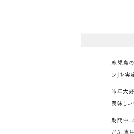
鹿児島の
ン」を実
昨年大好
美味しい
期間中、
だき、
専用