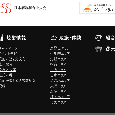
焼酎情報
蔵旅・体験
組合
キャンペーン
鹿児島エリア
蔵
イベント告知
伊集院エリア
焼酎の歴史と文化
知覧エリア
蔵元紹介
指宿エリア
飲み方提案
川内エリア
杜氏の肴
出水エリア
焼酎が楽しめる店舗紹介
加治木エリア
資料
大隅エリア
鹿屋エリア
種子島エリア
奄美エリア