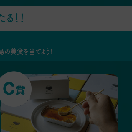
たる！！
。
島の美食を当てよう！