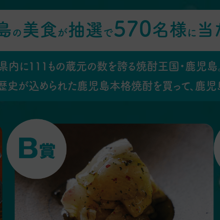
570
島
美食
抽選
名様
当
の
が
で
に
県内に111もの蔵元の数を誇る焼酎王国・鹿児島
歴史が込められた鹿児島本格焼酎を買って、鹿児