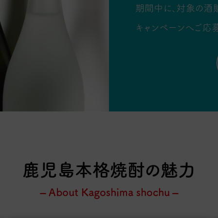
期間中に、対象の酒
キャンペーンへご応募
鹿児島本格焼酎の魅力
– About Kagoshima shochu –