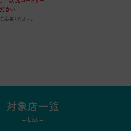
。二次元コードリー
ださい。
ご応募ください。
対象店一覧
– List –