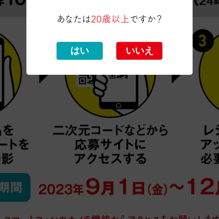
あなたは
20歳以上
ですか？
はい
いいえ