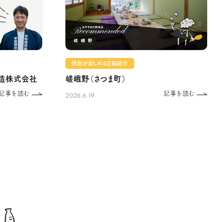
焼酎が楽しめる店舗紹介
造株式会社
嵯峨野（さつま町）
記事を読む
記事を読む
2026.6.19