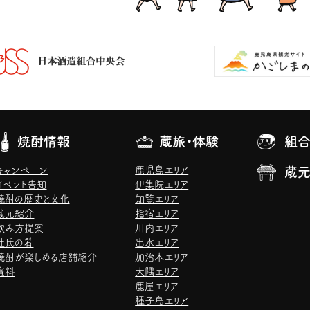
焼酎情報
蔵旅・体験
組合
キャンペーン
鹿児島エリア
蔵
イベント告知
伊集院エリア
焼酎の歴史と文化
知覧エリア
蔵元紹介
指宿エリア
飲み方提案
川内エリア
杜氏の肴
出水エリア
焼酎が楽しめる店舗紹介
加治木エリア
資料
大隅エリア
鹿屋エリア
種子島エリア