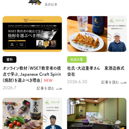
最新記事
資料
杜氏の肴
オンライン教材「WSET教育者の視
杜氏・大迫重孝さん 東酒造株式
点で学ぶ、Japanese Craft Spirit
会社
(焼酎)を選ぶべき理由」
NEW
2026.6.30
記事を読む
2026.7
記事を読む