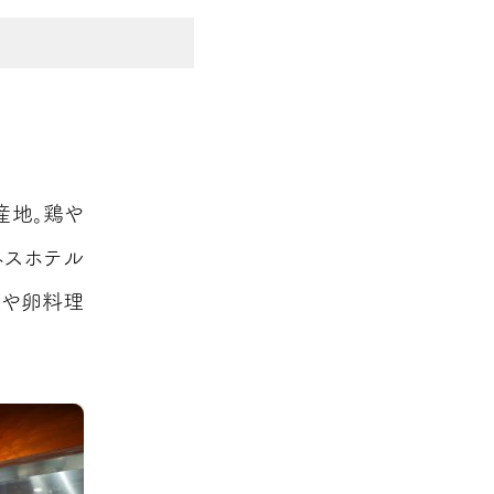
産地。鶏や
ネスホテル
理や卵料理