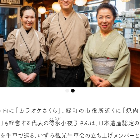
内に「カラオケさくら」、緑町の市役所近くに「焼
とくなが
BA」も経営する代表の
得永
小夜子さんは、日本遺産認定
を牛車で巡る、いずみ観光牛車会の立ち上げメンバーと