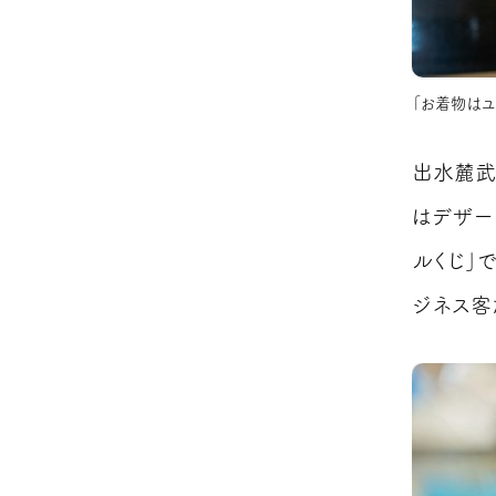
「お着物はユ
出水麓武
はデザー
ルくじ」
ジネス客