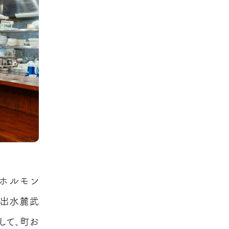
肉ホルモン
の出水麓武
して、町お