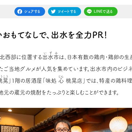
シェアする
ツイートする
LINEで送る
おもてなしで、出水を全力PR！
いずみ
北西部に位置する
出水市
は、日本有数の鶏肉・鶏卵の生
たご当地グルメが人気を集めています。出水市内のビジ
うこう
じん
桃晃
」1階の居酒屋「味処
心
桃晃店」では、特産の鶏料
地元の蔵元の焼酎をたっぷりと楽しむことができます。