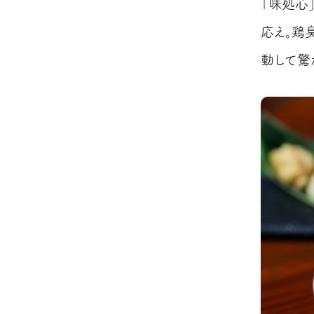
「味処心
応え。鶏
動して驚