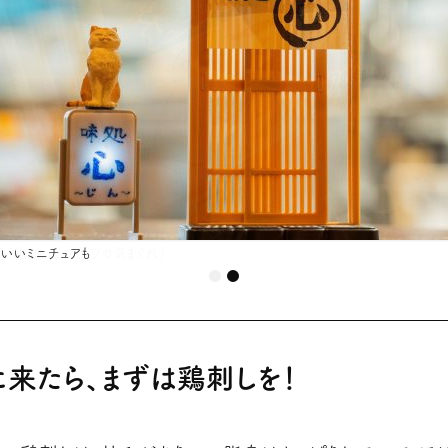
いいミニチュアも
くじは、、、「シェフの気まぐれ」
いいミニチュアも
来たら、まずは鶏刺しを！