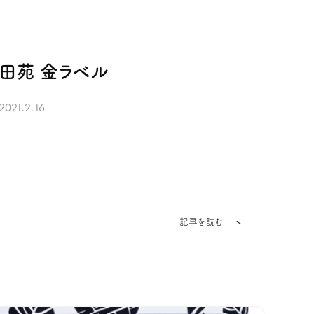
⽥苑 ⾦ラベル
2021.2.16
記事を読む