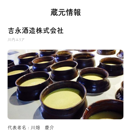
蔵元情報
吉永酒造株式会社
川内エリア
代表者名 : 川畑 慶介