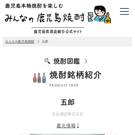
鹿児島県酒造組合公式サイト
みんなの鹿児島焼酎
五郎
焼酎図鑑
焼酎銘柄紹介
PRODUCT INFO
五郎
吉永酒造株式会社
蔵元情報