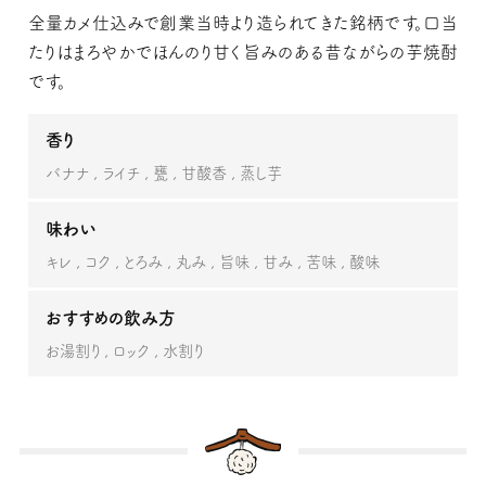
全量カメ仕込みで創業当時より造られてきた銘柄です。口当
たりはまろやかでほんのり甘く旨みのある昔ながらの芋焼酎
です。
香り
バナナ
ライチ
甕
甘酸香
蒸し芋
味わい
キレ
コク
とろみ
丸み
旨味
甘み
苦味
酸味
おすすめの飲み方
お湯割り
ロック
水割り