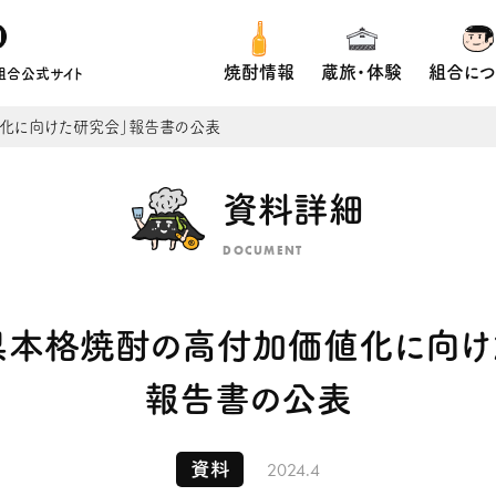
焼酎情報
蔵旅・体験
組合につ
組合公式サイト
化に向けた研究会」報告書の公表
資料詳細
DOCUMENT
県本格焼酎の高付加価値化に向け
報告書の公表
2024.4
資料