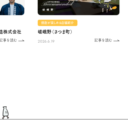
焼酎が楽しめる店舗紹介
造株式会社
嵯峨野（さつま町）
記事を読む
記事を読む
2026.6.19