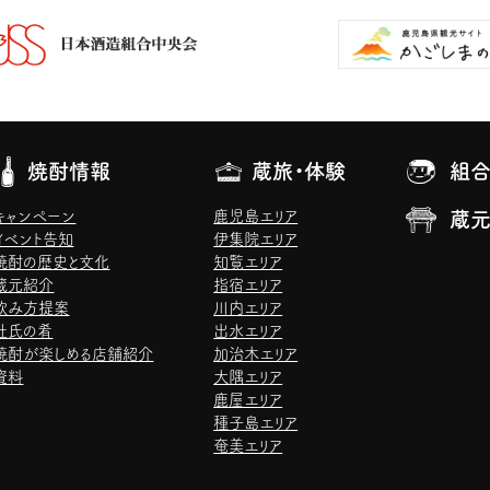
焼酎情報
蔵旅・体験
組合
キャンペーン
鹿児島エリア
蔵
イベント告知
伊集院エリア
焼酎の歴史と文化
知覧エリア
蔵元紹介
指宿エリア
飲み方提案
川内エリア
杜氏の肴
出水エリア
焼酎が楽しめる店舗紹介
加治木エリア
資料
大隅エリア
鹿屋エリア
種子島エリア
奄美エリア