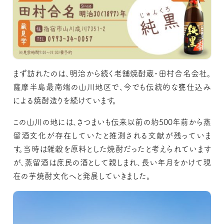
まず訪れたのは、明治から続く老舗焼酎蔵・田村合名会社。
薩摩半島最南端の山川地区で、今でも伝統的な甕仕込み
による焼酎造りを続けています。
この山川の地には、さつまいも伝来以前の約500年前から蒸
留酒文化が存在していたと推測される文献が残っていま
す。当時は雑穀を原料とした焼酎だったと考えられています
が、蒸留酒は庶民の酒として親しまれ、長い年月をかけて現
在の芋焼酎文化へと発展していきました。