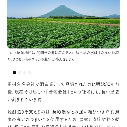
山川・徳光地区は、開聞岳の麓に広がる火山灰土壌の水はけの良い地域
宝永2（1705）年に琉球からさつまいもの苗を持ち帰り、江戸時代中期、そ
宝永2（1705）年に琉球からさつまいもの苗を持ち帰り、江戸時代中期、そ
山川・徳光地区は、開聞岳の麓に広がる火山灰土壌の水はけの良い地域
で、さつまいもやスイカの栽培が盛んなところ
の普及に尽力した前田利右衛門を祀る徳光神社。境内には、その功績を
の普及に尽力した前田利右衛門を祀る徳光神社。境内には、その功績を
で、さつまいもやスイカの栽培が盛んなところ
伝える碑も残されている
伝える碑も残されている
田村合名会社が酒造業として登録されたのは明治30年前
後。現在では珍しい「合名会社」という社名にも、長い歴史
が刻まれています。
焼酎造りを支えるのは、契約農家との強い結びつきです。鮮
度の高いさつまいもを使用するため、農家と直接契約を結
び、畑ごとの管理や収穫日まで指定する体制を取っていま