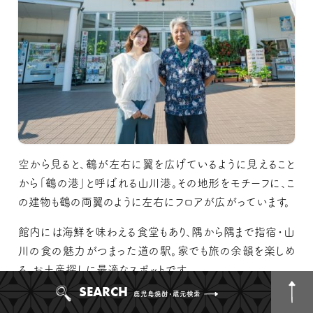
空から見ると、鶴が左右に翼を広げているように見えること
から「鶴の港」と呼ばれる山川港。その地形をモチーフに、こ
の建物も鶴の両翼のように左右にフロアが広がっています。
館内には海鮮を味わえる食堂もあり、隅から隅まで指宿・山
川の食の魅力がつまった道の駅。家でも旅の余韻を楽しめ
る、お土産探しに最適なスポットです。
SEARCH
鹿児島焼酎・蔵元検索
道の駅山川港 活お海道