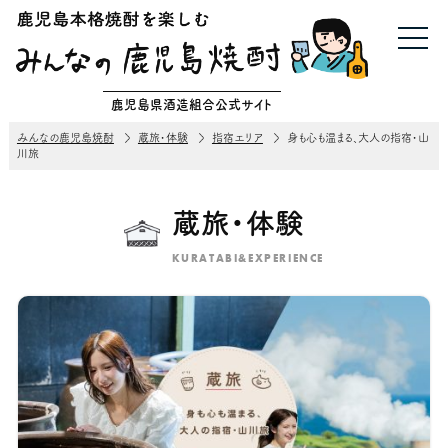
鹿児島県酒造組合公式サイト
みんなの鹿児島焼酎
蔵旅・体験
指宿エリア
身も心も温まる、大人の指宿・山
川旅
蔵旅・体験
KURATABI&EXPERIENCE