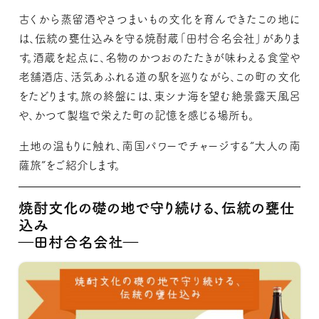
古くから蒸留酒やさつまいもの文化を育んできたこの地に
は、伝統の甕仕込みを守る焼酎蔵「田村合名会社」がありま
す。酒蔵を起点に、名物のかつおのたたきが味わえる食堂や
老舗酒店、活気あふれる道の駅を巡りながら、この町の文化
をたどります。旅の終盤には、東シナ海を望む絶景露天風呂
や、かつて製塩で栄えた町の記憶を感じる場所も。
土地の温もりに触れ、南国パワーでチャージする“大人の南
薩旅”をご紹介します。
焼酎文化の礎の地で守り続ける、伝統の甕仕
込み
―田村合名会社―