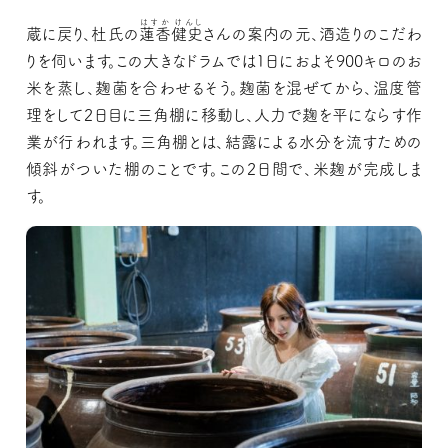
はすか けんし
蔵に戻り、杜氏の
蓮香健史
さんの案内の元、酒造りのこだわ
りを伺います。この大きなドラムでは1日におよそ900キロのお
米を蒸し、麹菌を合わせるそう。麹菌を混ぜてから、温度管
理をして2日目に三角棚に移動し、人力で麹を平にならす作
業が行われます。三角棚とは、結露による水分を流すための
傾斜がついた棚のことです。この2日間で、米麹が完成しま
す。