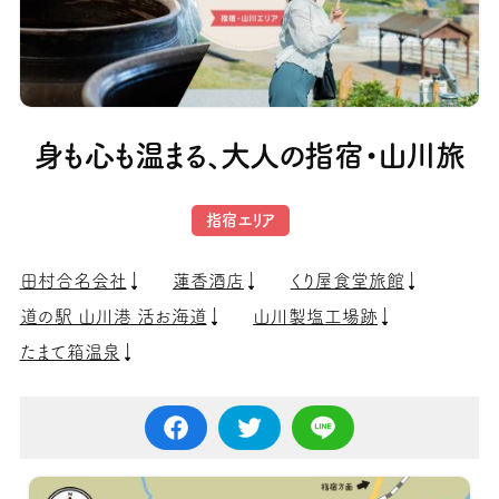
身も心も温まる、大人の指宿・山川旅
指宿エリア
田村合名会社
蓮香酒店
くり屋食堂旅館
道の駅 山川港 活お海道
山川製塩工場跡
たまて箱温泉