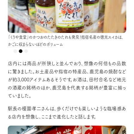
「くりや食堂」のかつおのたたきのたれも発見！指宿名産の徳光スイカは、
「くりや食堂」のかつおのたたきのたれも発見！指宿名産の徳光スイカは、
「くりや食堂」のかつおのたたきのたれも発見！指宿名産の徳光スイカは、
かごに収まらないほどのボリューム
かごに収まらないほどのボリューム
かごに収まらないほどのボリューム
店内には商品が所狭しと並んでおり、想像の何倍もの品数
に驚きました。お土産品や指宿の特産品、鹿児島の焼酎など
が約3,000アイテムあるそうです。お酒は、田村合名など地元
の酒蔵の銘柄のほか、鹿児島を代表する銘柄が豊富に揃っ
ていました。
駅長の榎園孝二さんは、歩くだけでも楽しいような臨場感あ
る店内を想像し、ここまで進化したと話します。