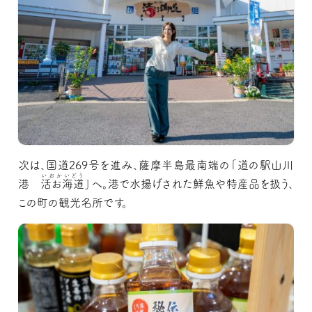
次は、国道269号を進み、薩摩半島最南端の「道の駅山川
いおかいどう
港
活お海道
」へ。港で水揚げされた鮮魚や特産品を扱う、
この町の観光名所です。