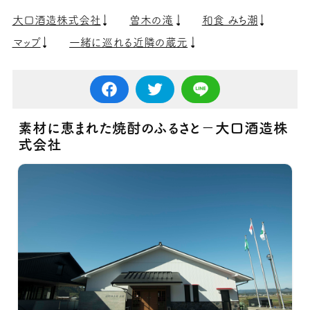
大口酒造株式会社
曽木の滝
和食 みち潮
マップ
一緒に巡れる近隣の蔵元
素材に恵まれた焼酎のふるさと−大口酒造株
式会社