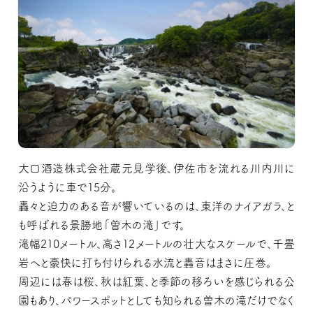
大口酒造株式会社蔵元見学後、伊佐市を流れる川内川に
沿うように車で15分。
轟々と迫力のある音が響いているのは、東洋のナイアガラ、と
も呼ばれる景勝地「曽木の滝」です。
滝幅210メートル、高さ12メートルの壮大なスケールで、千畳
岩へと豪快に打ち付けられる水流と轟音はまさに圧巻。
周辺には春は桜、秋は紅葉、と季節の移ろいを感じられる公
園もあり、パワースポットとしても知られる曽木の滝だけでなく