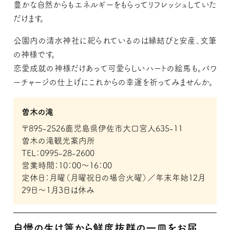
豊かな自然からもエネルギーをもらってリフレッシュしていた
だけます。
公園内の清水神社に祀られているのは縁結びと安産、文筆
の神様です。
恋愛成就の神様だけあって可愛らしいハートの絵馬も。パワ
ーチャージの仕上げにこれからの幸運を祈ってみませんか。
曽木の滝
〒895-2526鹿児島県伊佐市大口宮人635-11
曽木の滝観光案内所
TEL：0995-28-2600
営業時間：10：00～16：00
定休日：月曜（月曜祝日の場合火曜）／年末年始12月
29日～1月3日は休み
自慢の生け簀から鮮度抜群の一皿をお届