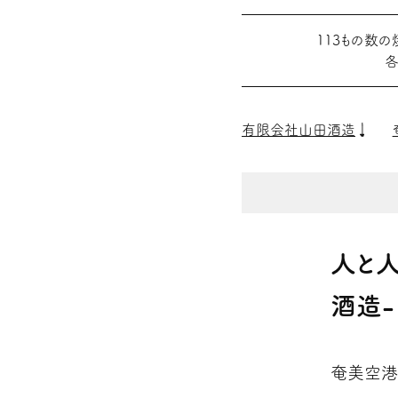
113もの数
各
有限会社山田酒造
人と
酒造-
奄美空港