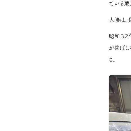
ている蔵
大勝は、
昭和３２
が香ばし
さ。