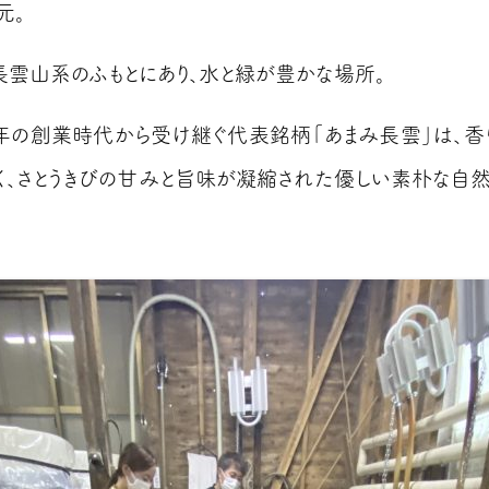
元。
長雲山系のふもとにあり、水と緑が豊かな場所。
年の創業時代から受け継ぐ代表銘柄「あまみ長雲」は、香
く、さとうきびの甘みと旨味が凝縮された優しい素朴な自