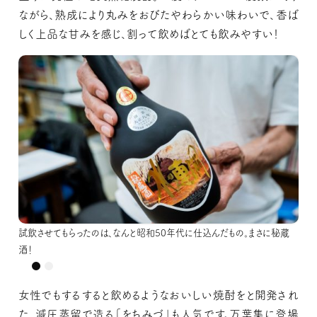
ながら、熟成により丸みをおびたやわらかい味わいで、香ば
しく上品な甘みを感じ、割って飲めばとても飲みやすい！
試飲させてもらったのは、なんと昭和50年代に仕込んだもの。まさに秘蔵
試飲させてもらったのは、なんと昭和50年代に仕込んだもの。まさに秘蔵
酒！
酒！
女性でもするすると飲めるようなおいしい焼酎をと開発され
た、減圧蒸留で造る「をちみづ」も人気です。万葉集に登場