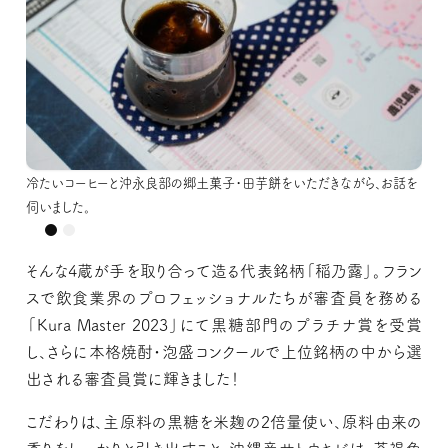
冷たいコーヒーと沖永良部の郷土菓子・田芋餅をいただきながら、お話を
冷たいコーヒーと沖永良部の郷土菓子・田芋餅をいただきながら、お話を
伺いました。
伺いました。
そんな4蔵が手を取り合って造る代表銘柄「稲乃露」。フラン
スで飲食業界のプロフェッショナルたちが審査員を務める
「Kura Master 2023」にて黒糖部門のプラチナ賞を受賞
し、さらに本格焼酎・泡盛コンクールで上位銘柄の中から選
出される審査員賞に輝きました！
こだわりは、主原料の黒糖を米麹の2倍量使い、原料由来の