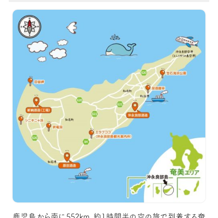
鹿児島から南に552km、約1時間半の空の旅で到着する奄