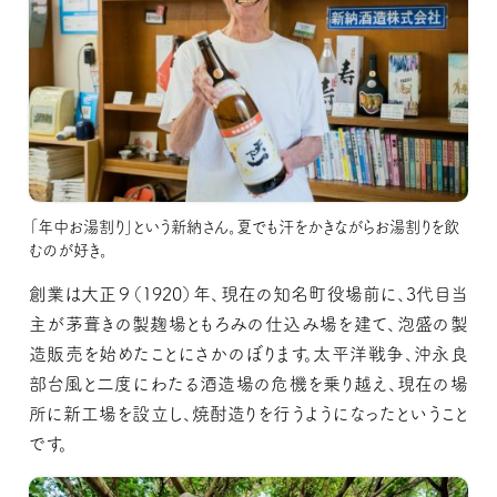
「年中お湯割り」という新納さん。夏でも汗をかきながらお湯割りを飲
むのが好き。
創業は大正９（1920）年、現在の知名町役場前に、3代目当
主が茅葺きの製麹場ともろみの仕込み場を建て、泡盛の製
造販売を始めたことにさかのぼります。太平洋戦争、沖永良
部台風と二度にわたる酒造場の危機を乗り越え、現在の場
所に新工場を設立し、焼酎造りを行うようになったということ
です。