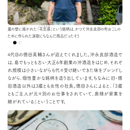
こいれんぼ
こいれんぼ
蔵の壁に描かれた「
蔵の壁に描かれた「
花恋慕
花恋慕
」という銘柄は、かつて沖永良部の町おこしの
」という銘柄は、かつて沖永良部の町おこしの
ために作られた演歌にちなんだ商品だったそう
ために作られた演歌にちなんだ商品だったそう
4代目の德田英輔さんが迎えてくれました。沖永良部酒造で
は、島でもっとも古い大正6年創業の沖酒造をはじめ、それぞ
れ規模は小さいながらも代々受け継いできた味をブレンドし
ながら、個性豊かな銘柄を造り出しています。ちなみに旧・德
田酒造以外は3蔵とも女性の社長。德田さんによると、「3蔵
ともご主人が元々別のお仕事をされていて、奥様が家業を
継がれている」ということです。