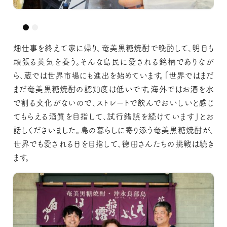
いろいろなお話を聞きながら、試飲させてもらいました！
いろいろなお話を聞きながら、試飲させてもらいました！
畑仕事を終えて家に帰り、奄美黒糖焼酎で晩酌して、明日も
頑張る英気を養う。そんな島民に愛される銘柄でありなが
ら、蔵では世界市場にも進出を始めています。「世界ではまだ
まだ奄美黒糖焼酎の認知度は低いです。海外ではお酒を水
で割る文化がないので、ストレートで飲んでおいしいと感じ
てもらえる酒質を目指して、試行錯誤を続けています」とお
話しくださいました。島の暮らしに寄り添う奄美黒糖焼酎が、
世界でも愛される日を目指して、德田さんたちの挑戦は続き
ます。