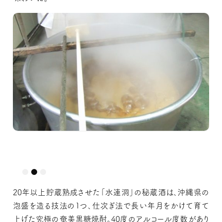
沖縄産の黒糖は産地によって5～6種を使っているそう。
20年以上貯蔵熟成させた「水連洞」の秘蔵酒は、沖縄県の
泡盛を造る技法の1つ、仕次ぎ法で長い年月をかけて育て
上げた究極の奄美黒糖焼酎。40度のアルコール度数があり