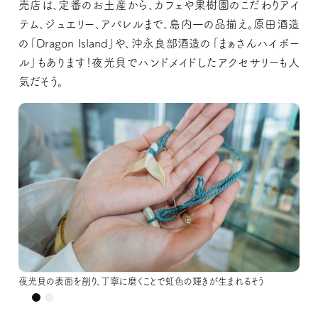
売店は、定番のお土産から、カフェや果樹園のこだわりアイ
テム、ジュエリー、アパレルまで、島内一の品揃え。原田酒造
の「Dragon Island」や、沖永良部酒造の「まぁさんハイボー
ル」もあります！夜光貝でハンドメイドしたアクセサリーも人
気だそう。
夜光貝の表面を削り、丁寧に磨くことで虹色の輝きが生まれるそう
夜光貝の表面を削り、丁寧に磨くことで虹色の輝きが生まれるそう