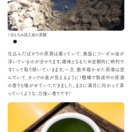
黒糖投入後の2次もろみ
1次もろみ投入前の黒糖
黒糖投入後の2次もろみ
1次もろみ投入前の黒糖
仕込んだばかりの原酒は濁っていて、表面にフーゼル油が
浮いているのが分かります。雑味となるため定期的に柄杓で
すくって取り除いていきます。一方、数年寝かせた原酒は澄
んでいて、タンクの底が見えるように！樫樽で熟成中の原酒
の香りも嗅がせていただきました。まさに満月に向かって昇
っていくような、力強い香りです！