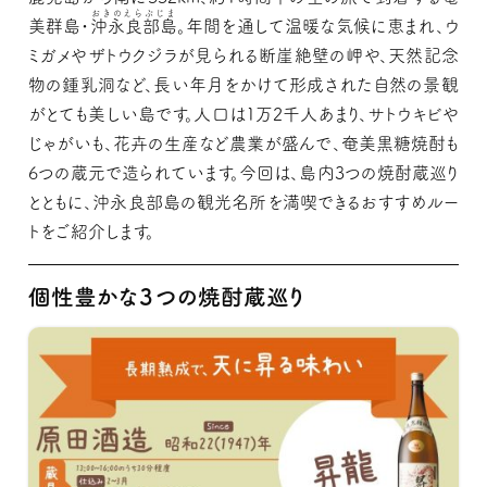
おきのえらぶじま
美群島・
沖永良部島
。年間を通して温暖な気候に恵まれ、ウ
ミガメやザトウクジラが見られる断崖絶壁の岬や、天然記念
物の鍾乳洞など、長い年月をかけて形成された自然の景観
がとても美しい島です。人口は1万2千人あまり、サトウキビや
じゃがいも、花卉の生産など農業が盛んで、奄美黒糖焼酎も
6つの蔵元で造られています。今回は、島内3つの焼酎蔵巡り
とともに、沖永良部島の観光名所を満喫できるおすすめルー
トをご紹介します。
個性豊かな３つの焼酎蔵巡り