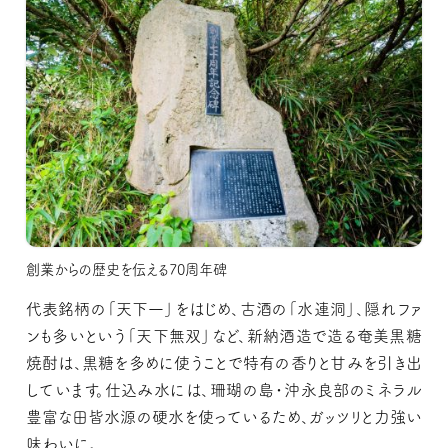
創業からの歴史を伝える70周年碑
代表銘柄の「天下一」をはじめ、古酒の「水連洞」、隠れファ
ンも多いという「天下無双」など、新納酒造で造る奄美黒糖
焼酎は、黒糖を多めに使うことで特有の香りと甘みを引き出
しています。仕込み水には、珊瑚の島・沖永良部のミネラル
豊富な田皆水源の硬水を使っているため、ガッツリと力強い
味わいに。