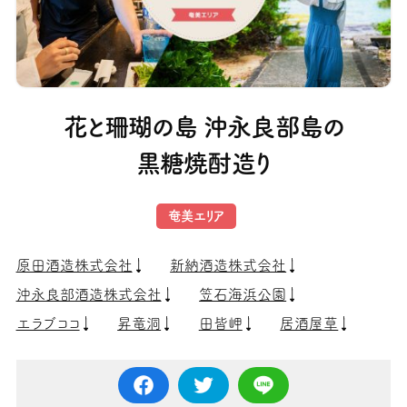
花と珊瑚の島 沖永良部島の
黒糖焼酎造り
奄美エリア
原田酒造株式会社
新納酒造株式会社
沖永良部酒造株式会社
笠石海浜公園
エラブココ
昇竜洞
田皆岬
居酒屋草