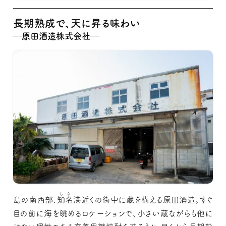
長期熟成で、天に昇る味わい
―原田酒造株式会社―
ちな
島の南西部、
知名
港近くの街中に蔵を構える原田酒造。すぐ
目の前に海を眺めるロケーションで、小さい蔵ながらも他に