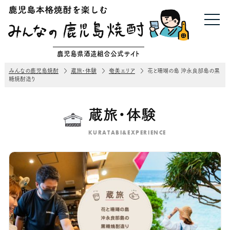
鹿児島県酒造組合公式サイト
みんなの鹿児島焼酎
蔵旅・体験
奄美エリア
花と珊瑚の島 沖永良部島の黒
糖焼酎造り
蔵旅・体験
KURATABI&EXPERIENCE