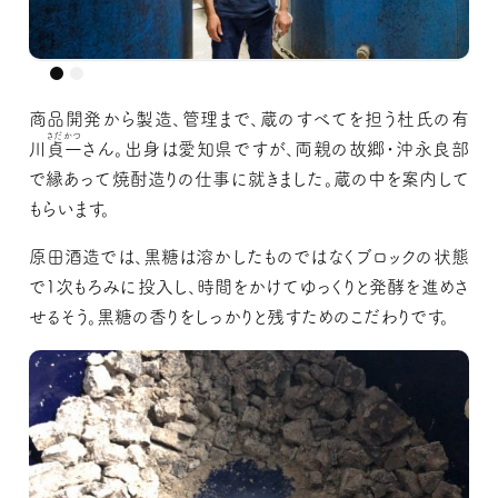
商品開発から製造、管理まで、蔵のすべてを担う杜氏の有
さだかつ
川
貞一
さん。出身は愛知県ですが、両親の故郷・沖永良部
で縁あって焼酎造りの仕事に就きました。蔵の中を案内して
もらいます。
原田酒造では、黒糖は溶かしたものではなくブロックの状態
で1次もろみに投入し、時間をかけてゆっくりと発酵を進めさ
せるそう。黒糖の香りをしっかりと残すためのこだわりです。