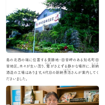
島の北西の端に位置する景勝地・田皆岬のある知名町田
うぐいす
にいろ
皆地区。木々が生い茂り、
鶯
がさえずる静かな場所に、
新納
しゅうこう
酒造の工場はあります。4代目の新納
秀浩
さんが案内してく
ださいました。