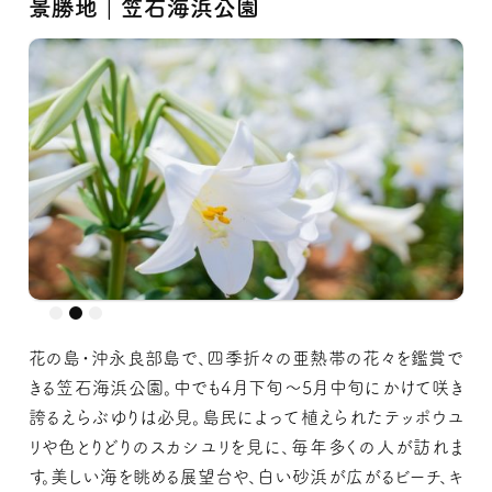
景勝地｜笠石海浜公園
花の島・沖永良部島で、四季折々の亜熱帯の花々を鑑賞で
きる笠石海浜公園。中でも4月下旬～5月中旬にかけて咲き
誇るえらぶゆりは必見。島民によって植えられたテッポウユ
リや色とりどりのスカシユリを見に、毎年多くの人が訪れま
す。美しい海を眺める展望台や、白い砂浜が広がるビーチ、キ