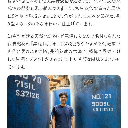
はない個性のある奄美黒糖焼酎を造ろうと、早くから長期熟
成酒の開発に取り組んできました。常圧蒸留で造った原酒
は5年以上熟成させることで、角が取れて丸みを帯びた、香
り豊かなコクのある味わいに仕上げています。
知名町が誇る天然記念物・昇竜洞にちなんで名付けられた
代表銘柄の「昇龍」は、味に深みとまろやかさがあり、幅広い
世代に愛される銘柄。長期熟成の古酒に、樫樽で風味付け
した原酒をブレンドさせることにより、芳醇な風味をまとわせ
ています。