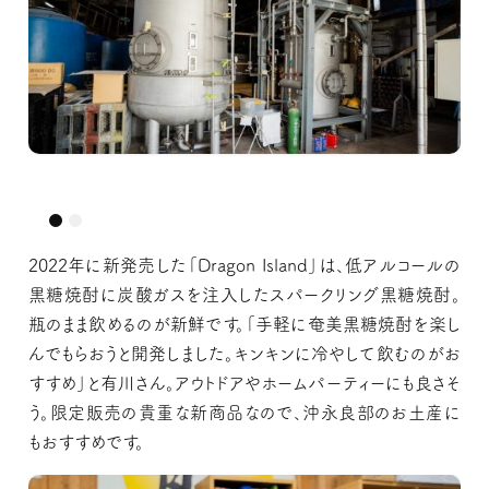
もはや骨董品！？創業間もない頃のものと思われる貴重な未開封ボトルを
もはや骨董品！？創業間もない頃のものと思われる貴重な未開封ボトルを
発見！
発見！
2022年に新発売した「Dragon Island」は、低アルコールの
黒糖焼酎に炭酸ガスを注入したスパークリング黒糖焼酎。
瓶のまま飲めるのが新鮮です。「手軽に奄美黒糖焼酎を楽し
んでもらおうと開発しました。キンキンに冷やして飲むのがお
すすめ」と有川さん。アウトドアやホームパーティーにも良さそ
う。限定販売の貴重な新商品なので、沖永良部のお土産に
もおすすめです。