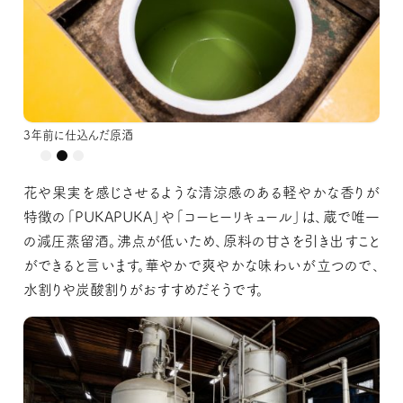
今年の2月に仕込んだばかりの原酒
3年前に仕込んだ原酒
花や果実を感じさせるような清涼感のある軽やかな香りが
特徴の「PUKAPUKA」や「コーヒーリキュール」は、蔵で唯一
の減圧蒸留酒。沸点が低いため、原料の甘さを引き出すこと
ができると言います。華やかで爽やかな味わいが立つので、
水割りや炭酸割りがおすすめだそうです。