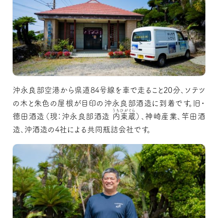
沖永良部空港から県道84号線を車で走ること20分、ソテツ
の木と朱色の屋根が目印の沖永良部酒造に到着です。旧・
うちひがぐら
德田酒造（現：沖永良部酒造
内東蔵
）、神崎産業、竿田酒
造、沖酒造の4社による共同瓶詰会社です。