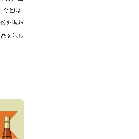
。今回は、
自然を堪能
産品を味わ