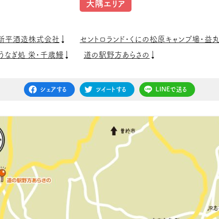
大隅エリア
新平酒造株式会社
セントロランド・くにの松原キャンプ場・益
うなぎ処 栄・千歳鰻
道の駅野方あらさの
シェアする
ツイートする
LINEで送る