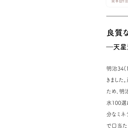
良質
―天星
明治34
きました
ため、明
水100
分なミネ
で口当た