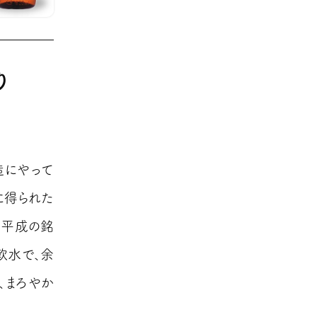
り
造にやって
に得られた
。平成の銘
軟水で、余
、まろやか