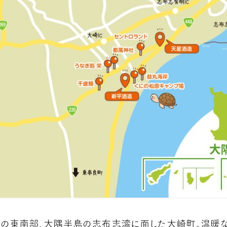
の東南部、大隅半島の志布志湾に面した大崎町。温暖