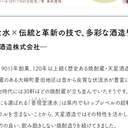
な水×伝統と革新の技で、多彩な酒造
酒造株式会社―
(1901)年創業、120年以上続く歴史ある焼酎蔵・天星酒
。蔵のある大崎町菱田地区は昔から良質な伏流水が豊富
治時代には30軒ほどの焼酎蔵が立ち並んでいたそうです
ふげんどう
選にも選ばれる「
普現堂
湧水」は県内でもトップレベルの超
ラルを含まないことから、天星酒造ではその特性を活かし
りの良い、飲み飽きしない焼酎造りを続けてきました。