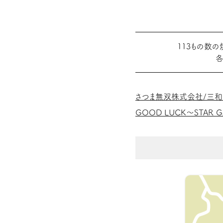
113もの数
各
さつま無双株式会社/三
GOOD LUCK～STAR 