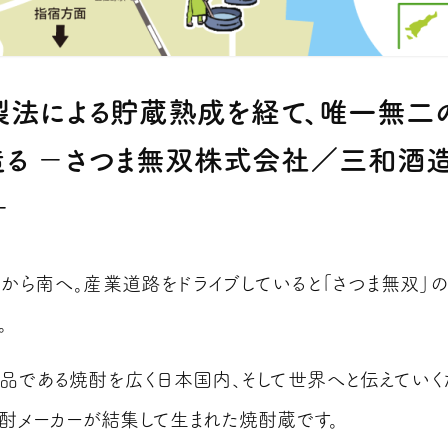
製法による貯蔵熟成を経て、唯一無二
造る −さつま無双株式会社／三和酒
−
から南へ。産業道路をドライブしていると「さつま無双」
。
品である焼酎を広く日本国内、そして世界へと伝えていく
酎メーカーが結集して生まれた焼酎蔵です。