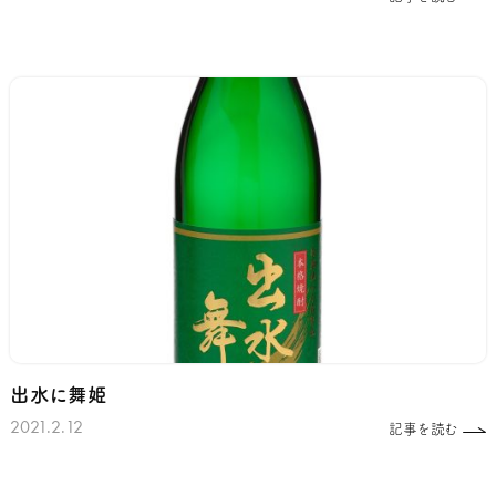
出水に舞姫
2021.2.12
記事を読む