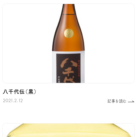
八千代伝（黒）
2021.2.12
記事を読む