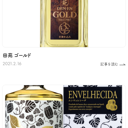
⽥苑 ゴールド
2021.2.16
記事を読む