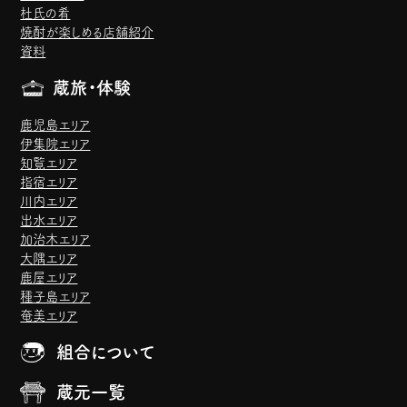
杜氏の肴
焼酎が楽しめる店舗紹介
資料
蔵旅・体験
鹿児島エリア
伊集院エリア
知覧エリア
指宿エリア
川内エリア
出水エリア
加治木エリア
大隅エリア
鹿屋エリア
種子島エリア
奄美エリア
組合について
蔵元一覧