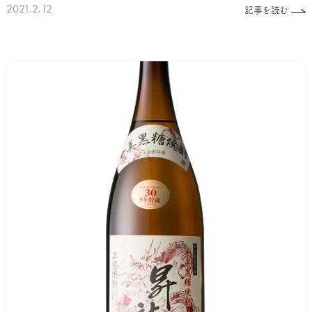
2021.2.12
記事を読む