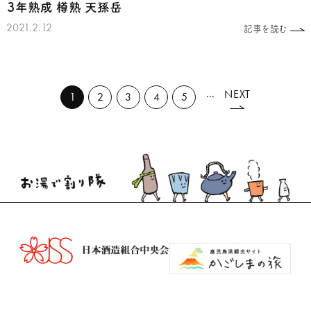
３年熟成 樽熟 天孫岳
2021.2.12
記事を読む
...
NEXT
1
2
3
4
5